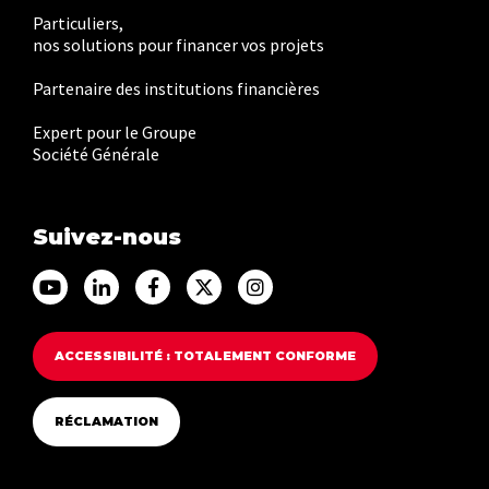
Particuliers,
nos solutions pour financer vos projets
Partenaire des institutions financières
Expert pour le Groupe
Société Générale
Suivez-nous
Accéder au Youtube Franfinance
Accéder au Linkedin Franfinance
Accéder au Facebook Franfinance
Accéder au Twitter Franfina
Accéder au Instagram F
ACCESSIBILITÉ : TOTALEMENT CONFORME
RÉCLAMATION