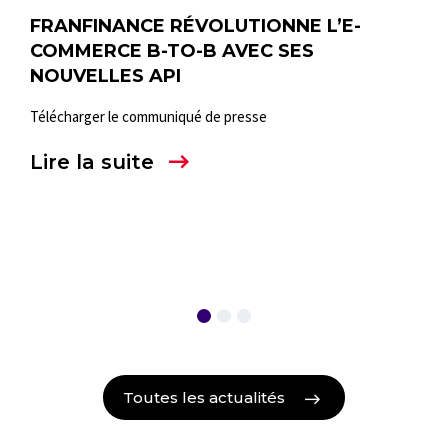
E
FRANFINANCE RÉVOLUTIONNE L’E-
FR
COMMERCE B-TO-B AVEC SES
EX
NOUVELLES API
FA
ÉN
Télécharger le communiqué de presse
ible
Fran
Lire la suite
ts
réno
aux 
fina
Lir
Toutes les actualités