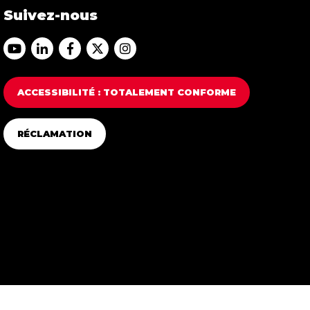
Suivez-nous
Accéder au Youtube Franfinance
Accéder au Linkedin Franfinance
Accéder au Facebook Franfinance
Accéder au Twitter Franfinance
Accéder au Instagram Franfi
ACCESSIBILITÉ : TOTALEMENT CONFORME
RÉCLAMATION