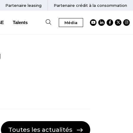
Partenaire
leasing
Partenaire crédit à la consommation
SE
Talents
Média
Accéder au Youtube
Accéder au Link
Accéder au
Accéder
Acc
Û
Toutes les actualités