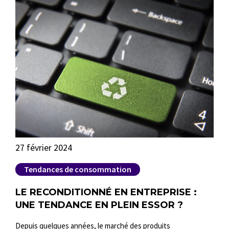
27 février 2024
15 
Tendances de consommation
C
IC
LE RECONDITIONNÉ EN ENTREPRISE :
FR
LES
UNE TENDANCE EN PLEIN ESSOR ?
L’
T
“O
Depuis quelques années, le marché des produits