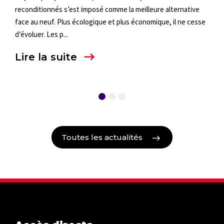
reconditionnés s’est imposé comme la meilleure alternative
Fran
face au neuf. Plus écologique et plus économique, il ne cesse
prem
d’évoluer. Les p...
quali
Lire la suite
Lir
Toutes les actualités