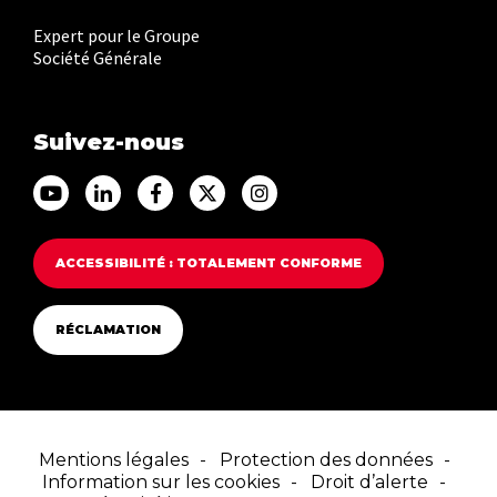
Expert pour le Groupe
Société Générale
Suivez-nous
Accéder au Youtube Franfinance
Accéder au Linkedin Franfinance
Accéder au Facebook Franfinance
Accéder au Twitter Franfina
Accéder au Instagram F
ACCESSIBILITÉ : TOTALEMENT CONFORME
RÉCLAMATION
Mentions légales
Protection des données
Information sur les cookies
Droit d’alerte