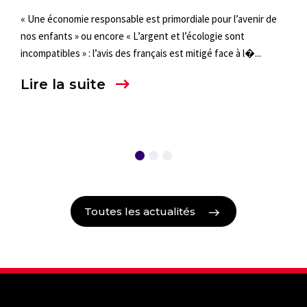
LU
« Une économie responsable est primordiale pour l’avenir de
s
nos enfants » ou encore « L’argent et l’écologie sont
À l’o
incompatibles » : l’avis des français est mitigé face à l�...
débu
des 
Lire la suite
de chi
Lir
Toutes les actualités