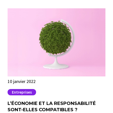
10 janvier 2022
12 j
Entreprises
P
L’ÉCONOMIE ET LA RESPONSABILITÉ
TO
S
SONT-ELLES COMPATIBLES ?
ÉV