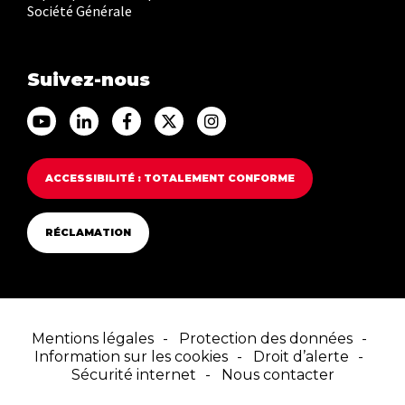
Société Générale
Suivez-nous
Accéder au Youtube Franfinance
Accéder au Linkedin Franfinance
Accéder au Facebook Franfinance
Accéder au Twitter Franfina
Accéder au Instagram F
ACCESSIBILITÉ : TOTALEMENT CONFORME
RÉCLAMATION
Mentions légales
Protection des données
Information sur les cookies
Droit d’alerte
Sécurité internet
Nous contacter