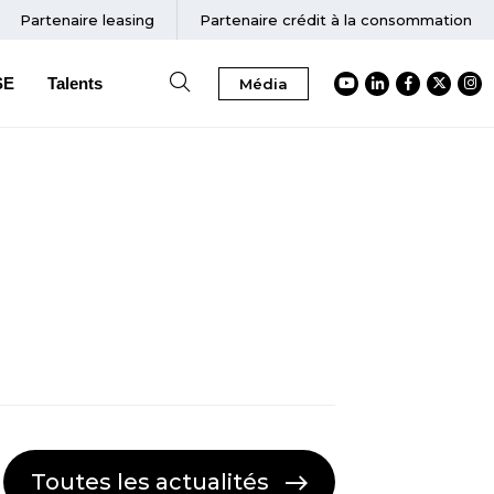
Partenaire
leasing
Partenaire crédit à la consommation
SE
Talents
Média
Accéder au Youtube
Accéder au Link
Accéder au
Accéder
Acc
Toutes les actualités