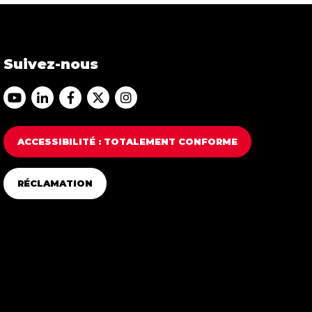
Suivez-nous
Accéder au Youtube Franfinance
Accéder au Linkedin Franfinance
Accéder au Facebook Franfinance
Accéder au Twitter Franfinance
Accéder au Instagram Franfi
ACCESSIBILITÉ : TOTALEMENT CONFORME
RÉCLAMATION