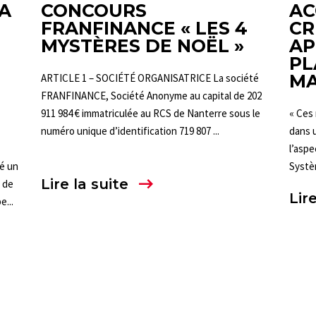
A
CONCOURS
AC
FRANFINANCE « LES 4
CR
MYSTÈRES DE NOËL »
AP
PL
M
ARTICLE 1 – SOCIÉTÉ ORGANISATRICE La société
FRANFINANCE, Société Anonyme au capital de 202
911 984 € immatriculée au RCS de Nanterre sous le
« Ces 
numéro unique d’identification 719 807 ...
dans u
l’aspe
é un
Systèm
Lire la suite
e de
Lire
e...