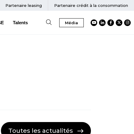
Partenaire
leasing
Partenaire crédit à la consommation
SE
Talents
Média
Accéder au Youtube
Accéder au Link
Accéder au
Accéder
Acc
Toutes les actualités