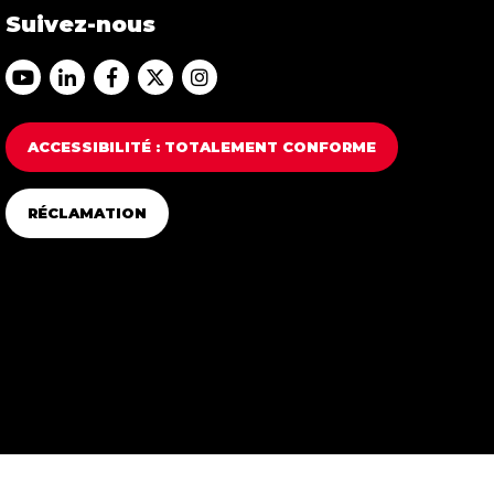
Suivez-nous
Accéder au Youtube Franfinance
Accéder au Linkedin Franfinance
Accéder au Facebook Franfinance
Accéder au Twitter Franfinance
Accéder au Instagram Franfi
ACCESSIBILITÉ : TOTALEMENT CONFORME
RÉCLAMATION