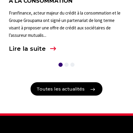
À LA CONSOMMATION
Acha
Franfinance, acteur majeur du crédit à la consommation et le
mode
es
Groupe Groupama ont signé un partenariat de long terme
vala
visant à proposer une offre de crédit aux sociétaires de
Lir
l’assureur mutualis...
Lire la suite
Toutes les actualités