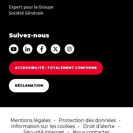
Expert pour le Groupe
Société Générale
Suivez-nous
Accéder au Youtube Franfinance
Accéder au Linkedin Franfinance
Accéder au Facebook Franfinance
Accéder au Twitter Franfina
Accéder au Instagram F
ACCESSIBILITÉ : TOTALEMENT CONFORME
RÉCLAMATION
Mentions légales
Protection des données
Information sur les cookies
Droit d’alerte
Sécurité internet
Nous contacter