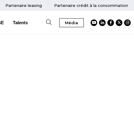
Partenaire
leasing
Partenaire crédit à la consommation
SE
Talents
Média
Accéder au Youtube
Accéder au Link
Accéder au
Accéder
Acc