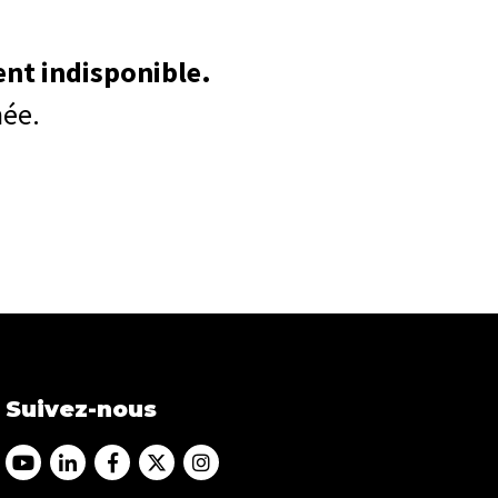
ent indisponible.
née.
Suivez-nous
Accéder au Youtube Franfinance
Accéder au Linkedin Franfinance
Accéder au Facebook Franfinance
Accéder au Twitter Franfinance
Accéder au Instagram Franfi