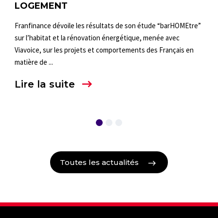
LOGEMENT
LE
CR
Franfinance dévoile les résultats de son étude “barHOMEtre”
 €
sur l’habitat et la rénovation énergétique, menée avec
Fran
Viavoice, sur les projets et comportements des Français en
Fran
matière de ...
prop
du g
Lire la suite
Lir
Toutes les actualités