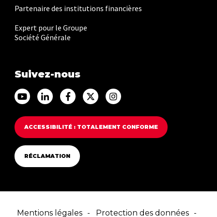
Partenaire des institutions financières
Expert pour le Groupe
Société Générale
Suivez-nous
Accéder au Youtube Franfinance
Accéder au Linkedin Franfinance
Accéder au Facebook Franfinance
Accéder au Twitter Franfina
Accéder au Instagram F
ACCESSIBILITÉ : TOTALEMENT CONFORME
RÉCLAMATION
Mentions légales
Protection des données