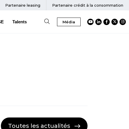
Partenaire
leasing
Partenaire crédit à la consommation
SE
Talents
Média
Accéder au Youtube
Accéder au Link
Accéder au
Accéder
Acc
Toutes les actualités