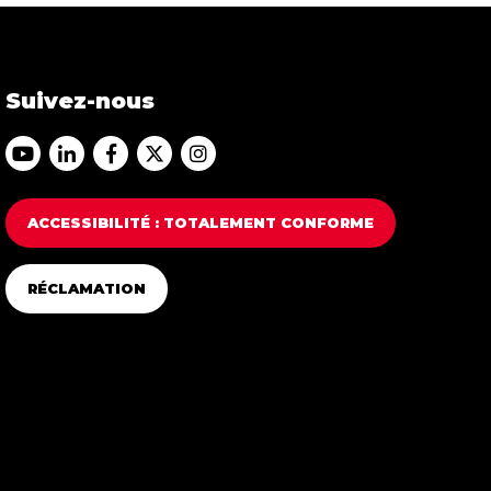
Suivez-nous
Accéder au Youtube Franfinance
Accéder au Linkedin Franfinance
Accéder au Facebook Franfinance
Accéder au Twitter Franfinance
Accéder au Instagram Franfi
ACCESSIBILITÉ : TOTALEMENT CONFORME
RÉCLAMATION