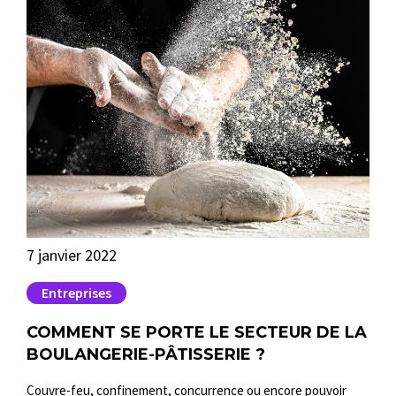
7 janvier 2022
9 n
Entreprises
E
COMMENT SE PORTE LE SECTEUR DE LA
TR
BOULANGERIE-PÂTISSERIE ?
MA
CO
Couvre-feu, confinement, concurrence ou encore pouvoir