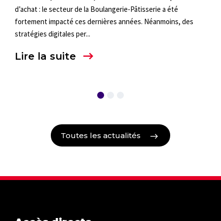
d’achat : le secteur de la Boulangerie-Pâtisserie a été
Temp
jeu
fortement impacté ces dernières années. Néanmoins, des
nouv
stratégies digitales per...
nove
gran
Lire la suite
Lir
Toutes les actualités